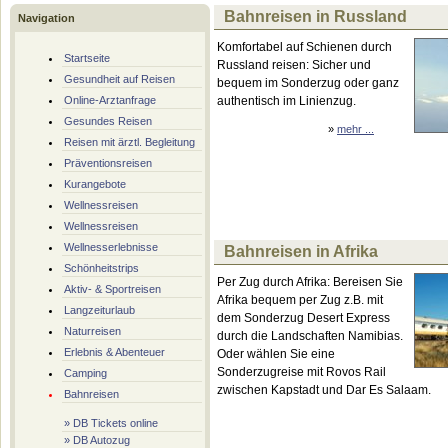
Bahnreisen in Russland
Navigation
Komfortabel auf Schienen durch
Startseite
Russland reisen: Sicher und
Gesundheit auf Reisen
bequem im Sonderzug oder ganz
Online-Arztanfrage
authentisch im Linienzug.
Gesundes Reisen
»
mehr ...
Reisen mit ärztl. Begleitung
Präventionsreisen
Kurangebote
Wellnessreisen
Wellnessreisen
Wellnesserlebnisse
Bahnreisen in Afrika
Schönheitstrips
Per Zug durch Afrika: Bereisen Sie
Aktiv- & Sportreisen
Afrika bequem per Zug z.B. mit
Langzeiturlaub
dem Sonderzug Desert Express
Naturreisen
durch die Landschaften Namibias.
Erlebnis & Abenteuer
Oder wählen Sie eine
Sonderzugreise mit Rovos Rail
Camping
zwischen Kapstadt und Dar Es Salaam.
Bahnreisen
» DB Tickets online
» DB Autozug