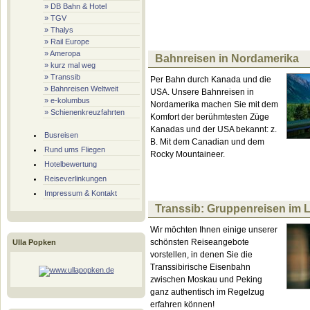
» DB Bahn & Hotel
» TGV
» Thalys
» Rail Europe
» Ameropa
Bahnreisen in Nordamerika
» kurz mal weg
» Transsib
Per Bahn durch Kanada und die
» Bahnreisen Weltweit
USA. Unsere Bahnreisen in
» e-kolumbus
Nordamerika machen Sie mit dem
» Schienenkreuzfahrten
Komfort der berühmtesten Züge
Kanadas und der USA bekannt: z.
Busreisen
B. Mit dem Canadian und dem
Rund ums Fliegen
Rocky Mountaineer.
Hotelbewertung
Reiseverlinkungen
Impressum & Kontakt
Transsib: Gruppenreisen im 
Wir möchten Ihnen einige unserer
schönsten Reiseangebote
Ulla Popken
vorstellen, in denen Sie die
Transsibirische Eisenbahn
zwischen Moskau und Peking
ganz authentisch im Regelzug
erfahren können!